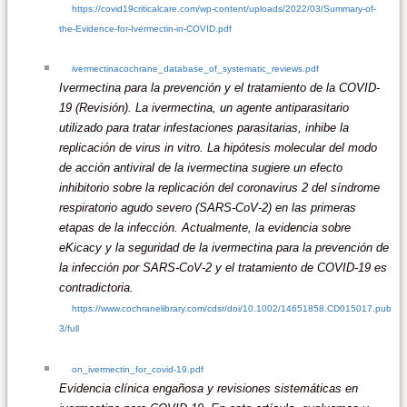
https://covid19criticalcare.com/wp-content/uploads/2022/03/Summary-of-
the-Evidence-for-Ivermectin-in-COVID.pdf
ivermectinacochrane_database_of_systematic_reviews.pdf
Ivermectina para la prevención y el tratamiento de la COVID-
19 (Revisión). La ivermectina, un agente antiparasitario
utilizado para tratar infestaciones parasitarias, inhibe la
replicación de virus in vitro. La hipótesis molecular del modo
de acción antiviral de la ivermectina sugiere un efecto
inhibitorio sobre la replicación del coronavirus 2 del síndrome
respiratorio agudo severo (SARS-CoV-2) en las primeras
etapas de la infección. Actualmente, la evidencia sobre
eKicacy y la seguridad de la ivermectina para la prevención de
la infección por SARS-CoV-2 y el tratamiento de COVID-19 es
contradictoria.
https://www.cochranelibrary.com/cdsr/doi/10.1002/14651858.CD015017.pub
3/full
on_ivermectin_for_covid-19.pdf
Evidencia clínica engañosa y revisiones sistemáticas en