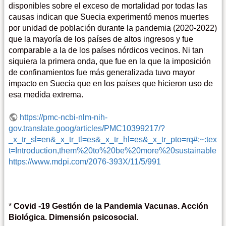
disponibles sobre el exceso de mortalidad por todas las
causas indican que Suecia experimentó menos muertes
por unidad de población durante la pandemia (2020-2022)
que la mayoría de los países de altos ingresos y fue
comparable a la de los países nórdicos vecinos. Ni tan
siquiera la primera onda, que fue en la que la imposición
de confinamientos fue más generalizada tuvo mayor
impacto en Suecia que en los países que hicieron uso de
esa medida extrema.
https://pmc-ncbi-nlm-nih-
gov.translate.goog/articles/PMC10399217/?
_x_tr_sl=en&_x_tr_tl=es&_x_tr_hl=es&_x_tr_pto=rq#:~:tex
t=Introduction,them%20to%20be%20more%20sustainable
https://www.mdpi.com/2076-393X/11/5/991
*
Covid -19 Gestión de la Pandemia Vacunas. Acción
Biológica. Dimensión psicosocial.