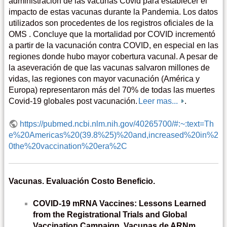
administración de las vacunas Covid para establecer el
impacto de estas vacunas durante la Pandemia. Los datos
utilizados son procedentes de los registros oficiales de la
OMS . Concluye que la mortalidad por COVID incrementó
a partir de la vacunación contra COVID, en especial en las
regiones donde hubo mayor cobertura vacunal. A pesar de
la aseveración de que las vacunas salvaron millones de
vidas, las regiones con mayor vacunación (América y
Europa) representaron más del 70% de todas las muertes
Covid-19 globales post vacunación.
Leer mas...
.
https://pubmed.ncbi.nlm.nih.gov/40265700/#:~:text=Th
e%20Americas%20(39.8%25)%20and,increased%20in%2
0the%20vaccination%20era%2C
Vacunas. Evaluación Costo Beneficio.
COVID-19 mRNA Vaccines: Lessons Learned
from the Registrational Trials and Global
Vaccination Campaign. Vacunas de ARNm