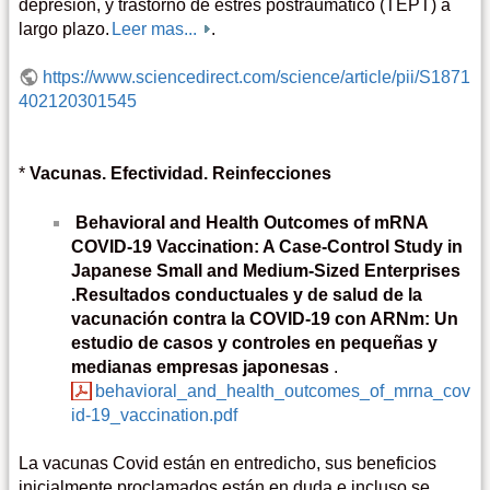
depresión, y trastorno de estrés postraumático (TEPT) a
largo plazo.
Leer mas...
.
https://www.sciencedirect.com/science/article/pii/S1871
402120301545
*
Vacunas. Efectividad. Reinfecciones
Behavioral and Health Outcomes of mRNA
COVID-19 Vaccination: A Case-Control Study in
Japanese Small and Medium-Sized Enterprises
.Resultados conductuales y de salud de la
vacunación contra la COVID-19 con ARNm: Un
estudio de casos y controles en pequeñas y
medianas empresas japonesas
.
behavioral_and_health_outcomes_of_mrna_cov
id-19_vaccination.pdf
La vacunas Covid están en entredicho, sus beneficios
inicialmente proclamados están en duda e incluso se