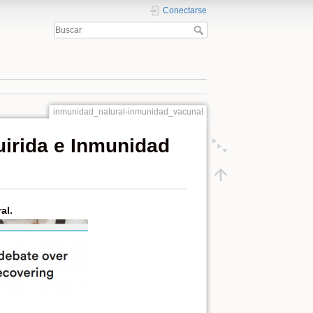
Conectarse
inmunidad_natural-inmunidad_vacunal
irida e Inmunidad
al.