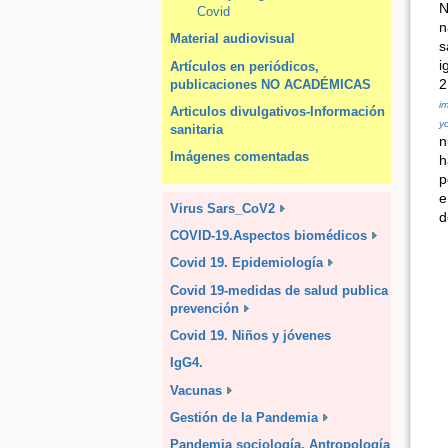
N
Covid
n
Material audiovisual
s
i
Artículos en periódicos,
2
publicaciones NO ACADÉMICAS
i
Articulos divulgativos-Información
yo
sanitaria
n
Imágenes comentadas
h
p
e
Virus Sars_CoV2
d
COVID-19.Aspectos biomédicos
Covid 19. Epidemiología
Covid 19-medidas de salud publica y
prevención
Covid 19. Niños y jóvenes
IgG4.
Vacunas
Gestión de la Pandemia
Pandemia sociología, Antropología