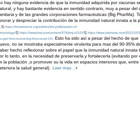
o hay ninguna evidencia de que la inmunidad adquirida por vacunas sea
atural, y hay bastante evidencia en sentido contrario, muy a pesar del 
anitaria y de las grandes corporaciones farmacéuticas (Big PharMa). Tod
gnorar y despreciar la contribución de la inmunidad natural innata a la
.
https://brownstone.org/articles/the-politicization-of-
mmunology/
https://www.bmj.com/content/374/bmj.n2101
https://www.statnews.com/2021/10/19/
.
Esto ha sido así a pesar del hecho de que 
u-get-from-recovering-from-covid-19/
uevo, no se mostraba especialmente virulenta para mas del 90-95% de l
aber hecho reflexionar sobre el papel que la inmunidad natural innata ti
or lo tanto, en la necesidad de preservarla y fortalecerla (evitando po
n la población ,o promover su la vida en espacios interiores que, entre 
eteriora la salud general).
Leer mas...