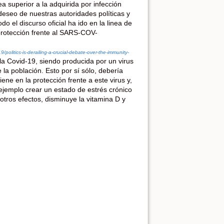
 superior a la adquirida por infección
deseo de nuestras autoridades políticas y
o el discurso oficial ha ido en la linea de
 protección frente al SARS-COV-
politics-is-derailing-a-crucial-debate-over-the-immunity-
la Covid-19, siendo producida por un virus
a población. Esto por sí sólo, debería
ene en la protección frente a este virus y,
r ejemplo crear un estado de estrés crónico
otros efectos, disminuye la vitamina D y